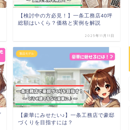
5
【検討中の方必見！】一条工務店40坪
総額はいくら？価格と実例を解説
日
2025年11月11日
製品モデル
ブ
【豪華にみせたい♪】一条工務店で豪邸
づくりを目指すには？