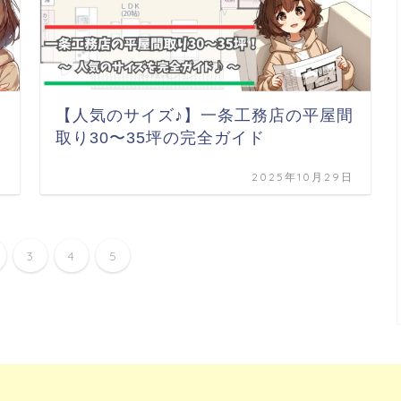
【人気のサイズ♪】一条工務店の平屋間
取り30〜35坪の完全ガイド
日
2025年10月29日
3
4
5