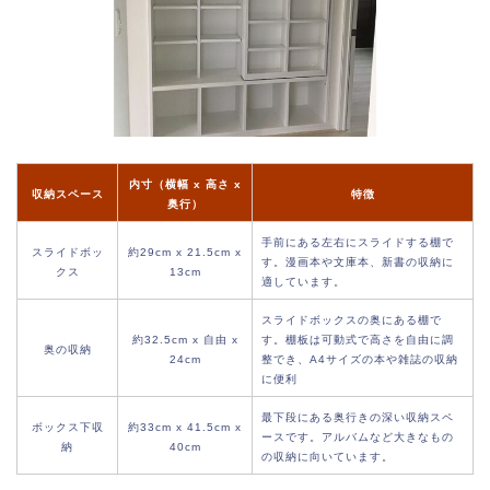
内寸（横幅 x 高さ x
収納スペース
特徴
奥行）
手前にある左右にスライドする棚で
スライドボッ
約29cm x 21.5cm x
す。漫画本や文庫本、新書の収納に
クス
13cm
適しています。
スライドボックスの奥にある棚で
約32.5cm x 自由 x
す。棚板は可動式で高さを自由に調
奥の収納
24cm
整でき、A4サイズの本や雑誌の収納
に便利
最下段にある奥行きの深い収納スペ
ボックス下収
約33cm x 41.5cm x
ースです。アルバムなど大きなもの
納
40cm
の収納に向いています。