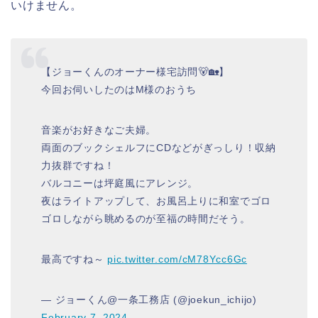
いけません。
【ジョーくんのオーナー様宅訪問🐻🏡】
今回お伺いしたのはM様のおうち
音楽がお好きなご夫婦。
両面のブックシェルフにCDなどがぎっしり！収納
力抜群ですね！
バルコニーは坪庭風にアレンジ。
夜はライトアップして、お風呂上りに和室でゴロ
ゴロしながら眺めるのが至福の時間だそう。
最高ですね～
pic.twitter.com/cM78Ycc6Gc
— ジョーくん@一条工務店 (@joekun_ichijo)
February 7, 2024