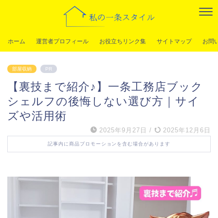
ホーム
運営者プロフィール
お役立ちリンク集
サイトマップ
お問
部屋収納
PR
【裏技まで紹介♪】一条工務店ブック
シェルフの後悔しない選び方｜サイ
ズや活用術
2025年9月27日
/
2025年12月6日
記事内に商品プロモーションを含む場合があります