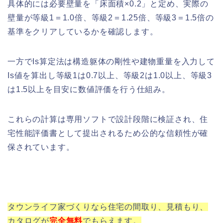
具体的には必要壁量を「床面積×0.2」と定め、実際の
壁量が等級1＝1.0倍、等級2＝1.25倍、等級3＝1.5倍の
基準をクリアしているかを確認します。
一方でIs算定法は構造躯体の剛性や建物重量を入力して
Is値を算出し等級1は0.7以上、等級2は1.0以上、等級3
は1.5以上を目安に数値評価を行う仕組み。
これらの計算は専用ソフトで設計段階に検証され、住
宅性能評価書として提出されるため公的な信頼性が確
保されています。
タウンライフ家づくりなら住宅の間取り、見積もり、
カタログが
完全
無料
でもらえます。