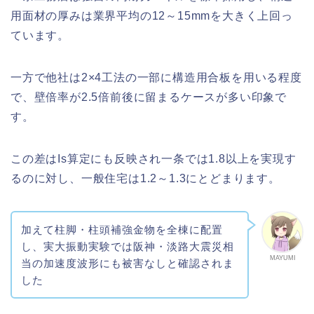
用面材の厚みは業界平均の12～15mmを大きく上回っ
ています。
一方で他社は2×4工法の一部に構造用合板を用いる程度
で、壁倍率が2.5倍前後に留まるケースが多い印象で
す。
この差はIs算定にも反映され一条では1.8以上を実現す
るのに対し、一般住宅は1.2～1.3にとどまります。
加えて柱脚・柱頭補強金物を全棟に配置
し、実大振動実験では阪神・淡路大震災相
MAYUMI
当の加速度波形にも被害なしと確認されま
した