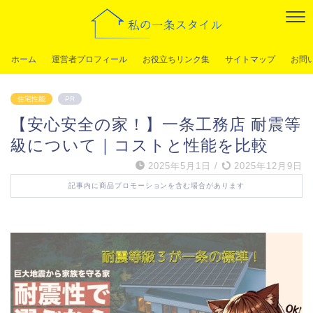
ホーム
運営者プロフィール
お役立ちリンク集
サイトマップ
お問
住宅性能
PR
【安心安全の家！】一条工務店 耐震等
級について｜コストと性能を比較
2025年5月1日
/
2025年12月9日
記事内に商品プロモーションを含む場合があります