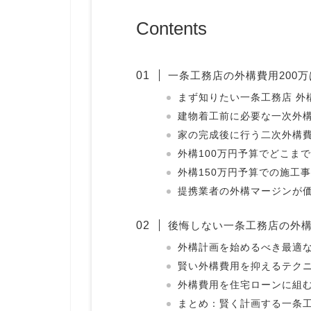
Contents
一条工務店の外構費用200
まず知りたい一条工務店 外
建物着工前に必要な一次外
家の完成後に行う二次外構
外構100万円予算でどこま
外構150万円予算での施工
提携業者の外構マージンが
後悔しない一条工務店の外構
外構計画を始めるべき最適
賢い外構費用を抑えるテク
外構費用を住宅ローンに組
まとめ：賢く計画する一条工