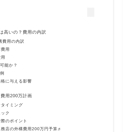
万は高いの？費用の内訳
構費用の内訳
構費用
費用
で可能か？
事例
価格に与える影響
費用200万計画
なタイミング
ニック
む際のポイント
務店の外構費用200万円予算♬