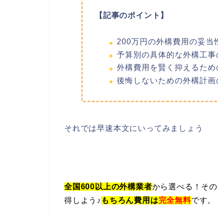
【記事のポイント】
200万円の外構費用の妥当
予算別の具体的な外構工事
外構費用を賢く抑えるため
後悔しないための外構計画
それでは早速本文にいってみましょう
全国600以上の外構業者
から選べる！
その
得しよう♪
もちろん費用は
完全無料
です
。