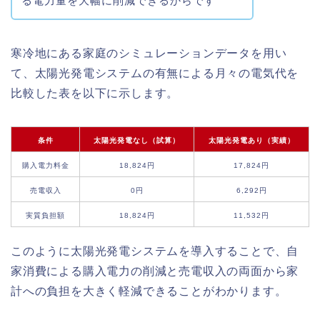
る電力量を大幅に削減できるからです
寒冷地にある家庭のシミュレーションデータを用い
て、太陽光発電システムの有無による月々の電気代を
比較した表を以下に示します。
条件
太陽光発電なし（試算）
太陽光発電あり（実績）
購入電力料金
18,824円
17,824円
売電収入
0円
6,292円
実質負担額
18,824円
11,532円
このように太陽光発電システムを導入することで、自
家消費による購入電力の削減と売電収入の両面から家
計への負担を大きく軽減できることがわかります。