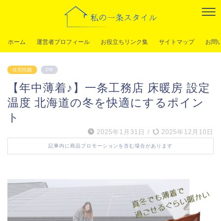
ホーム
運営者プロフィール
お役立ちリンク集
サイトマップ
お問
住宅性能
PR
【年中薄着♪】一条工務店 床暖房 設定
温度 北海道の冬を快適にするポイン
ト
2025年1月31日
/
2025年12月10日
記事内に商品プロモーションを含む場合があります