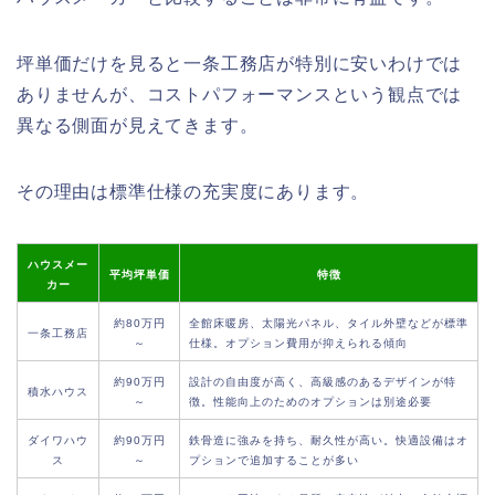
坪単価だけを見ると一条工務店が特別に安いわけでは
ありませんが、コストパフォーマンスという観点では
異なる側面が見えてきます。
その理由は標準仕様の充実度にあります。
ハウスメー
平均坪単価
特徴
カー
約80万円
全館床暖房、太陽光パネル、タイル外壁などが標準
一条工務店
～
仕様。オプション費用が抑えられる傾向
約90万円
設計の自由度が高く、高級感のあるデザインが特
積水ハウス
～
徴。性能向上のためのオプションは別途必要
ダイワハウ
約90万円
鉄骨造に強みを持ち、耐久性が高い。快適設備はオ
ス
～
プションで追加することが多い