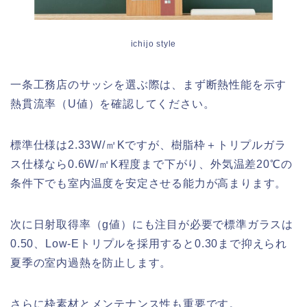
ichijo style
一条工務店のサッシを選ぶ際は、まず断熱性能を示す
熱貫流率（U値）を確認してください。
標準仕様は2.33W/㎡Kですが、樹脂枠＋トリプルガラ
ス仕様なら0.6W/㎡K程度まで下がり、外気温差20℃の
条件下でも室内温度を安定させる能力が高まります。
次に日射取得率（g値）にも注目が必要で標準ガラスは
0.50、Low-Eトリプルを採用すると0.30まで抑えられ
夏季の室内過熱を防止します。
さらに枠素材とメンテナンス性も重要です。