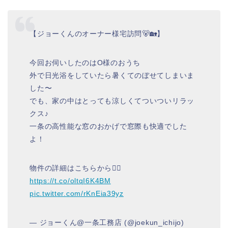
【ジョーくんのオーナー様宅訪問🐻🏡】
今回お伺いしたのはO様のおうち
外で日光浴をしていたら暑くてのぼせてしまいま
した〜
でも、家の中はとっても涼しくてついついリラッ
クス♪
一条の高性能な窓のおかげで窓際も快適でした
よ！
物件の詳細はこちらから👇🏻
https://t.co/oltqI6K4BM
pic.twitter.com/rKnEia39yz
— ジョーくん@一条工務店 (@joekun_ichijo)