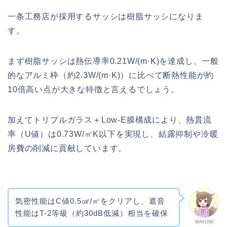
一条工務店が採用するサッシは樹脂サッシになりま
す。
まず樹脂サッシは熱伝導率0.21W/(m·K)を達成し、一般
的なアルミ枠（約2.3W/(m·K)）に比べて断熱性能が約
10倍高い点が大きな特徴と言えるでしょう。
加えてトリプルガラス＋Low-E膜構成により、熱貫流
率（U値）は0.73W/㎡K以下を実現し、結露抑制や冷暖
房費の削減に貢献しています。
気密性能はC値0.5㎠/㎡をクリアし、遮音
性能はT-2等級（約30dB低減）相当を確保
MAYUMI