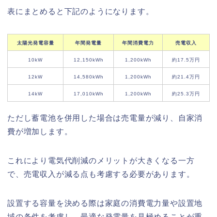
表にまとめると下記のようになります。
太陽光発電容量
年間発電量
年間消費電力
売電収入
10kW
12,150kWh
1,200kWh
約17.5万円
12kW
14,580kWh
1,200kWh
約21.4万円
14kW
17,010kWh
1,200kWh
約25.3万円
ただし蓄電池を併用した場合は売電量が減り、自家消
費が増加します。
これにより電気代削減のメリットが大きくなる一方
で、売電収入が減る点も考慮する必要があります。
設置する容量を決める際は家庭の消費電力量や設置地
域の条件を考慮し、最適な発電量を見極めることが重